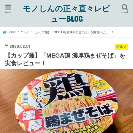
モノしんの正々直々レビ
menu
search
ューBLOG
HOME
グルメ
【カップ麺】「MEGA鶏 濃厚鶏まぜそば」を実食レビュー！
2020.02.01
グルメ
【カップ麺】「MEGA鶏 濃厚鶏まぜそば」を
実食レビュー！