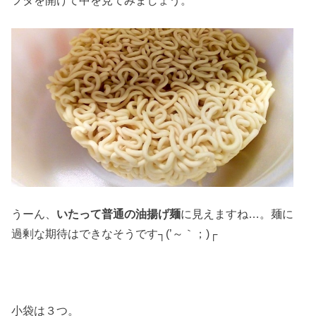
うーん、
いたって普通の油揚げ麺
に見えますね…。麺に
過剰な期待はできなそうです┐(’～｀；)┌
小袋は３つ。