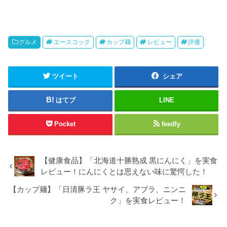
グルメ
エースコック
カップ麺
レビュー
評価
ツイート
シェア
はてブ
LINE
Pocket
feedly
【健康食品】「北海道十勝熟成 黒にんにく」を実食
レビュー！にんにくとは思えない味に驚愕した！
【カップ麺】「日清豚ラ王 ヤサイ、アブラ、ニンニ
ク」を実食レビュー！