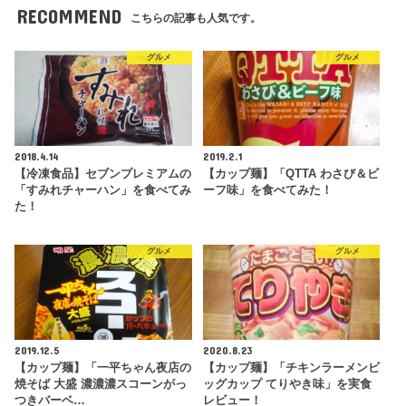
RECOMMEND
こちらの記事も人気です。
グルメ
グルメ
2018.4.14
2019.2.1
【冷凍食品】セブンプレミアムの
【カップ麺】「QTTA わさび＆ビ
「すみれチャーハン」を食べてみ
ーフ味」を食べてみた！
た！
グルメ
グルメ
2019.12.5
2020.8.23
【カップ麺】「一平ちゃん夜店の
【カップ麺】「チキンラーメンビ
焼そば 大盛 濃濃濃スコーンがっ
ッグカップ てりやき味」を実食
つきバーベ…
レビュー！