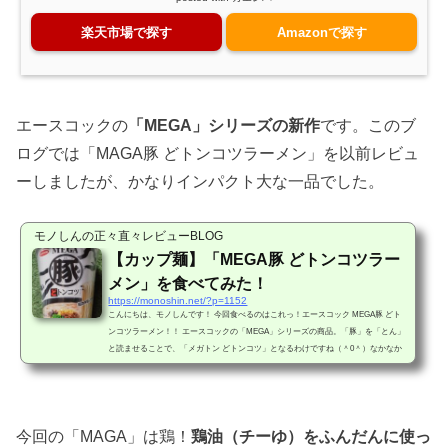
楽天市場で探す
Amazonで探す
エースコックの
「MEGA」シリーズの新作
です。このブ
ログでは「MAGA豚 どトンコツラーメン」を以前レビュ
ーしましたが、かなりインパクト大な一品でした。
モノしんの正々直々レビューBLOG
【カップ麺】「MEGA豚 どトンコツラー
メン」を食べてみた！
https://monoshin.net/?p=1152
こんにちは、モノしんです！ 今回食べるのはこれっ！エースコック MEGA豚 どト
ンコツラーメン！！ エースコックの「MEGA」シリーズの商品。「豚」を「とん」
と読ませることで、「メガトン どトンコツ」となるわけですね（＾0＾）なかなか
素晴らしいネーミングではないですか！モノしん好みのセンスです（笑）明らかに
異質な液体スープの小袋！では、フタを開けて中を見てみましょう。小袋が粉末ス
ープまみれになってますね…。こういうのたまにありますが、なんとかならんので
しょうか(’～｀；) 小袋を取り出してみると…...
今回の「MAGA」は鶏！
鶏油（チーゆ）をふんだんに使っ