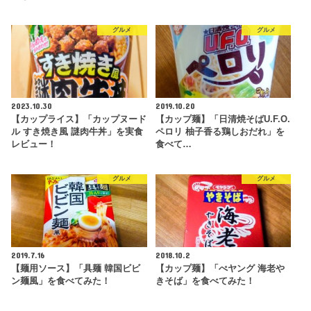
グルメ
グルメ
2023.10.30
2019.10.20
【カップライス】「カップヌード
【カップ麺】「日清焼そばU.F.O.
ル すき焼き風 謎肉牛丼」を実食
ペロリ 柚子香る鶏しおだれ」を
レビュー！
食べて…
グルメ
グルメ
2019.7.16
2018.10.2
【麺用ソース】「具麺 韓国ビビ
【カップ麺】「ぺヤング 海老や
ン麺風」を食べてみた！
きそば」を食べてみた！