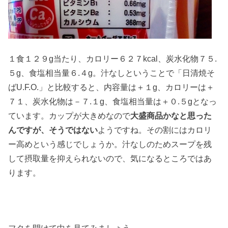
１食１２９g当たり、カロリー６２７kcal、炭水化物７５.
５g、食塩相当量６.４g。汁なしということで「日清焼そ
ばU.F.O.」と比較すると、内容量は＋１g、カロリーは＋
７１、炭水化物は－７.１g、食塩相当量は＋０.５gとなっ
ています。カップが大きめなので
大盛商品かなと思った
んですが、そうではない
ようですね。その割にはカロリ
ー高めという感じでしょうか。汁なしのためスープを残
して摂取量を抑えられないので、気になるところではあ
ります。
フタを開けて中を見てみましょう。