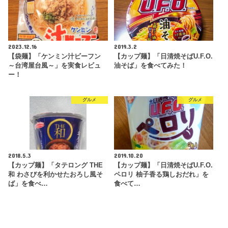
2023.12.16
2019.3.2
【袋麺】「ケンミン汁ビーフン
【カップ麺】「日清焼そばU.F.O.
～台湾屋台風～」を実食レビュ
油そば」を食べてみた！
ー！
グルメ
グルメ
2018.5.3
2019.10.20
【カップ麺】「タテロング THE
【カップ麺】「日清焼そばU.F.O.
和 わさびを利かせたおろし風そ
ペロリ 柚子香る鶏しおだれ」を
ば」を食べ…
食べて…