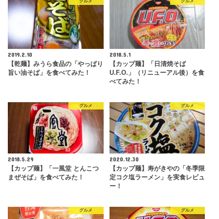
グルメ
グルメ
2019.2.10
2018.5.1
【乾麺】みうら食品の「やっぱり
【カップ麺】「日清焼そば
旨い油そば」を食べてみた！
U.F.O.」（リニューアル後）を食
べてみた！
グルメ
グルメ
2018.5.29
2020.12.30
【カップ麺】「一風堂 とんこつ
【カップ麺】寿がきやの「冬季限
まぜそば」を食べてみた！
定コク塩ラーメン」を実食レビュ
ー！
グルメ
グルメ