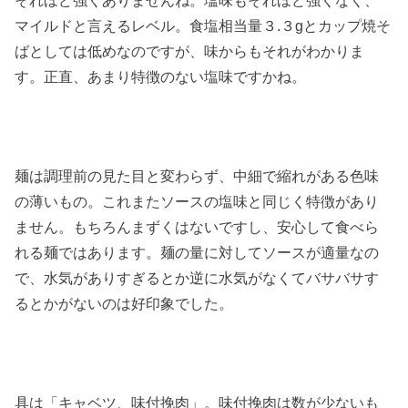
それほど強くありませんね。塩味もそれほど強くなく、
マイルドと言えるレベル。食塩相当量３.３gとカップ焼そ
ばとしては低めなのですが、味からもそれがわかりま
す。正直、あまり特徴のない塩味ですかね。
麺は調理前の見た目と変わらず、中細で縮れがある色味
の薄いもの。これまたソースの塩味と同じく特徴があり
ません。もちろんまずくはないですし、安心して食べら
れる麺ではあります。麺の量に対してソースが適量なの
で、水気がありすぎるとか逆に水気がなくてバサバサす
るとかがないのは好印象でした。
具は「キャベツ、味付挽肉」。味付挽肉は数が少ないも