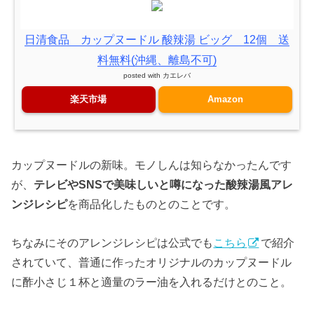
日清食品 カップヌードル 酸辣湯 ビッグ 12個 送
料無料(沖縄、離島不可)
posted with
カエレバ
楽天市場
Amazon
カップヌードルの新味。モノしんは知らなかったんです
が、
テレビやSNSで美味しいと噂になった酸辣湯風アレ
ンジレシピ
を商品化したものとのことです。
ちなみにそのアレンジレシピは公式でも
こちら
で紹介
されていて、普通に作ったオリジナルのカップヌードル
に酢小さじ１杯と適量のラー油を入れるだけとのこと。