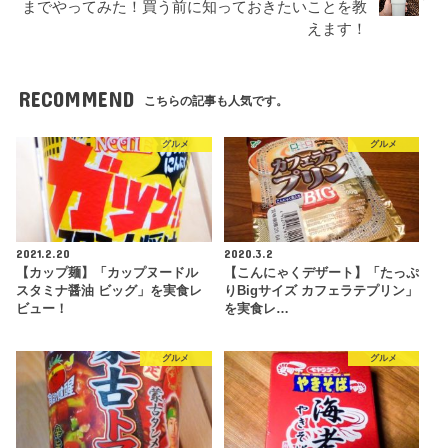
までやってみた！買う前に知っておきたいことを教
えます！
RECOMMEND
こちらの記事も人気です。
グルメ
グルメ
2021.2.20
2020.3.2
【カップ麺】「カップヌードル
【こんにゃくデザート】「たっぷ
スタミナ醤油 ビッグ」を実食レ
りBigサイズ カフェラテプリン」
ビュー！
を実食レ…
グルメ
グルメ