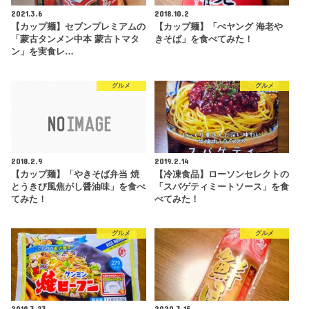
2021.3.6
2018.10.2
【カップ麺】セブンプレミアムの
【カップ麺】「ぺヤング 海老や
「蒙古タンメン中本 蒙古トマタ
きそば」を食べてみた！
ン」を実食レ…
グルメ
グルメ
2018.2.9
2019.2.14
【カップ麺】「やきそば弁当 焼
【冷凍食品】ローソンセレクトの
とうきび風焦がし醤油味」を食べ
「スパゲティミートソース」を食
てみた！
べてみた！
グルメ
グルメ
2019.3.23
2020.3.15