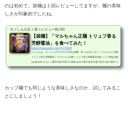
のは初めて。袋麺は１回レビューしてますが、麺の美味
しさが印象的でしたね。
モノしんの正々直々レビューBLOG
【袋麺】「マルちゃん正麺 トリュフ香る
芳醇醤油」を食べてみた！
https://monoshin.net/?p=3035
こんにちは、モノしんです(*^o^*) 今回は袋麺、食べるのはこれっ！マルちゃん正麺
トリュフ香る芳醇醤油！マルちゃん正麺 トリュフ香る芳醇醤油 5食パック 535g×6個
posted with カエレバ東洋水産 2018-11-05Amazonで探す楽天市場で探す7netで探すス
ーパーにて５食パックを税込３２１円で購入。黒を基調にしたパッケージが高級感
を醸し出しています。最近カップ麺ではトリュフの香りをウリにしたものをチラホ
ラ見かけますが、袋麺では珍しいんじゃないですかね。その味がどんなものか、試
してみることにしましょう！調理前に変わっ...
カップ麺でも同じような美味しさなのか、試してみるこ
とにしましょう！