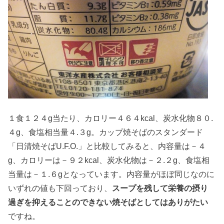
１食１２４g当たり、カロリー４６４kcal、炭水化物８０.
４g、食塩相当量４.３g。カップ焼そばのスタンダード
「日清焼そばU.F.O.」と比較してみると、内容量は－４
g、カロリーは－９２kcal、炭水化物は－２.２g、食塩相
当量は－１.６gとなっています。内容量がほぼ同じなのに
いずれの値も下回っており、
スープを残して栄養の摂り
過ぎを抑えることのできない焼そばとしてはありがたい
ですね。