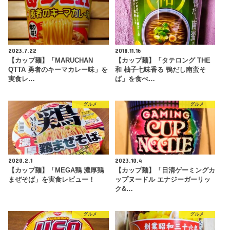
2023.7.22
2018.11.16
【カップ麺】「MARUCHAN
【カップ麺】「タテロング THE
QTTA 勇者のキーマカレー味」を
和 柚子七味香る 鴨だし南蛮そ
実食レ…
ば」を食べ…
グルメ
グルメ
2020.2.1
2023.10.4
【カップ麺】「MEGA鶏 濃厚鶏
【カップ麺】「日清ゲーミングカ
まぜそば」を実食レビュー！
ップヌードル エナジーガーリッ
ク&…
グルメ
グルメ